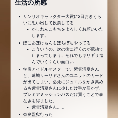
生活の所感
サンリオキャラクター大賞に2日おきくら
いに思い出して投票してる
かしわんこもちをよろしくお願いいた
します。
ぽこあぽけもんもぼちぼちやってる
こういうの、次の街に行くのが億劫で
止まってしまう。それでもギリギリ進
んでいくくらい面白い
学園アイドルマスターで、紫雲清夏さん
と、葛城リーリヤさんのユニットのカード
が出てしまい、必死にジュエルをかき集め
るも紫雲清夏さんに少しだけ手が届かず、
プレミアミッションパスだけ買うことで事
なきを得ました。
紫雲清夏さん……
奈良監獄行った