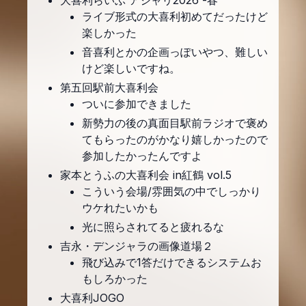
大喜利らいぶ アジャリ2026 -春
ライブ形式の大喜利初めてだったけど
楽しかった
音喜利とかの企画っぽいやつ、難しい
けど楽しいですね。
第五回駅前大喜利会
ついに参加できました
新勢力の後の真面目駅前ラジオで褒め
てもらったのがかなり嬉しかったので
参加したかったんですよ
家本とうふの大喜利会 in紅鶴 vol.5
こういう会場/雰囲気の中でしっかり
ウケれたいかも
光に照らされてると疲れるな
吉永・デンジャラの画像道場２
飛び込みで1答だけできるシステムお
もしろかった
大喜利JOGO