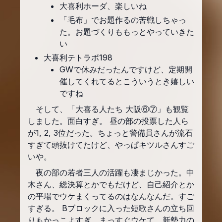
大喜利ホーダ、楽しいね
「毛布」でお題作るの苦戦しちゃっ
た。お題づくりももっとやっていきた
い
大喜利テトラボ198
GWで休みだったんですけど、定期開
催してくれてるとこういうとき嬉しい
ですね
そして、「大喜る人たち 大阪⑥⑦」も観覧
しました。面白すぎ。 昼の部の投票した人ら
が1, 2, 3位だった。ちょっと警備員さんが流石
すぎて頭抜けてたけど、やっぱキツルさんすご
いや。
夜の部の若者三人の活躍も凄まじかった。中
木さん、総決算とかでもだけど、自己紹介とか
の平場でウケまくってるのはなんなんだ。すご
すぎる。 Bブロックに入った短歌さんの立ち回
りもかっこよすぎ。まっすぐウケて、新勢力の