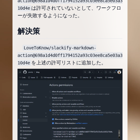
action@698a1d4d0ff1794152a93c03ee8ca5e03a3
は許可されていないとして、ワークフロ
10d4e
ーが失敗するようになった。
解決策
LoveToKnow/slackify-markdown-
action@698a1d4d0ff1794152a93c03ee8ca5e03a3
を上述の許可リストに追加した。
10d4e