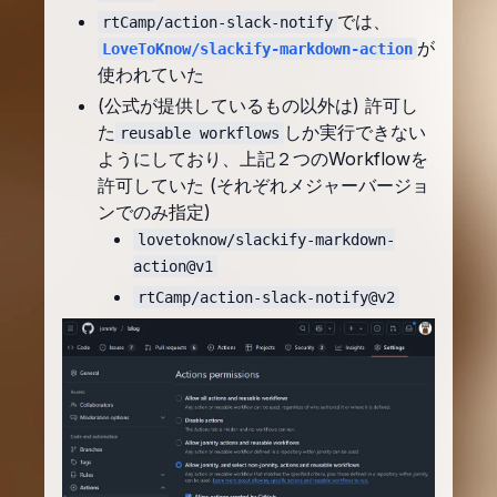
では、
rtCamp/action-slack-notify
が
LoveToKnow/slackify-markdown-action
使われていた
(公式が提供しているもの以外は) 許可し
た
しか実行できない
reusable workflows
ようにしており、上記２つのWorkflowを
許可していた (それぞれメジャーバージョ
ンでのみ指定)
lovetoknow/slackify-markdown-
action@v1
rtCamp/action-slack-notify@v2