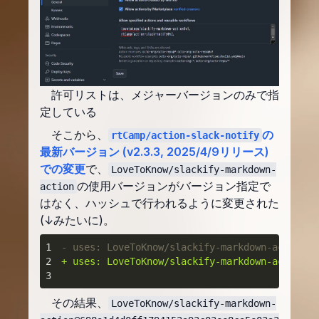
許可リストは、メジャーバージョンのみで指
定している
そこから、
の
rtCamp/action-slack-notify
最新バージョン (v2.3.3, 2025/4/9リリース)
での変更
で、
LoveToKnow/slackify-markdown-
の使用バージョンがバージョン指定で
action
はなく、ハッシュで行われるように変更された
(↓みたいに)。
1
- uses: LoveToKnow/slackify-markdown-action@v
2
+ uses: LoveToKnow/slackify-markdown-action@6
3
その結果、
LoveToKnow/slackify-markdown-