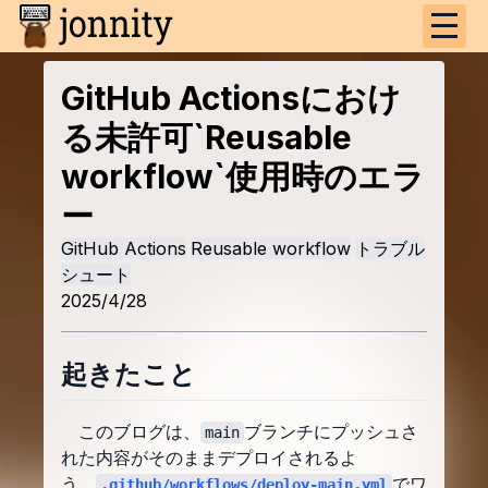
GitHub Actionsにおけ
る未許可`Reusable
workflow`使用時のエラ
ー
GitHub Actions
Reusable workflow
トラブル
シュート
2025/4/28
起きたこと
このブログは、
ブランチにプッシュさ
main
れた内容がそのままデプロイされるよ
う、
でワ
.github/workflows/deploy-main.yml