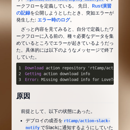
ークフローを定義している。 先日、
Rust演習
の記録
を公開しようとしたとき、突如エラーが
発生した:
エラー時のログ
。
ざっと内容を見てみると、自分で定義したワ
ークフローに入る前の、種々必要なデータを集
めているところでエラーが起きているようだっ
た。具体的には以下のようなメッセージで終了
していた。
1
Download
 action repository 'rtCamp/action-sla
2
Getting
3
Error
: Missing download info for LoveToKnow/s
原因
前提として、以下の状態にあった。
デプロイの成否を
rtCamp/action-slack-
でSlackに通知するようにしていた
notify